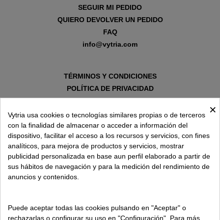
SEGUIR MI PEDIDO
QUIERO DEVOLVER UN PEDIDO
FAQ
info@vytria.com
TÉRMINOS Y CONDICIONES
POLÍTICA DE PRIVACIDAD
AVISO LEGAL
×
POLÍTICA DE COOKIES
Vytria usa cookies o tecnologías similares propias o de terceros
con la finalidad de almacenar o acceder a información del
dispositivo, facilitar el acceso a los recursos y servicios, con fines
SOBRE VYTRIA
analíticos, para mejora de productos y servicios, mostrar
publicidad personalizada en base aun perfil elaborado a partir de
sus hábitos de navegación y para la medición del rendimiento de
ENTREGA EN
anuncios y contenidos.
ESPAÑA € / ES
Puede aceptar todas las cookies pulsando en "Aceptar" o
rechazarlas o configurar su uso en "Configuración". Para más