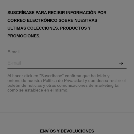
SUSCRÍBASE PARA RECIBIR INFORMACIÓN POR
CORREO ELECTRÓNICO SOBRE NUESTRAS
ÚLTIMAS COLECCIONES, PRODUCTOS Y
PROMOCIONES.
E-mail
Al hacer click en "Suscríbase" confirma que ha leído y
entendido nuestra Política de Privacidad y que desea recibir el
boletín de noticias y otras comunicaciones de marketing tal
como se establece en el mismo.
ENVÍOS Y DEVOLUCIONES