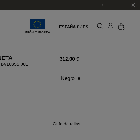
ESPAÑA € / ES
0
UNIÓN EUROPEA
NETA
312,00 €
BV1035S 001
negro
Guía de tallas