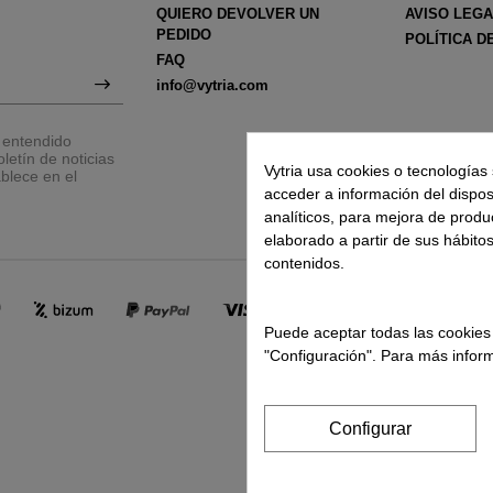
QUIERO DEVOLVER UN
AVISO LEG
PEDIDO
POLÍTICA D
FAQ
info@vytria.com
y entendido
letín de noticias
Vytria usa cookies o tecnologías 
blece en el
acceder a información del disposit
analíticos, para mejora de produ
elaborado a partir de sus hábito
contenidos.
Puede aceptar todas las cookies
"Configuración". Para más inform
Configurar