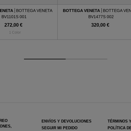
VENETA
BOTTEGA VENETA
BOTTEGA VENETA
BOTTEGA VE
BV1101S 001
BV1477S 002
272,00 €
320,00 €
1 Color
RREO
ENVÍOS Y DEVOLUCIONES
TÉRMINOS 
ONES,
SEGUIR MI PEDIDO
POLÍTICA D