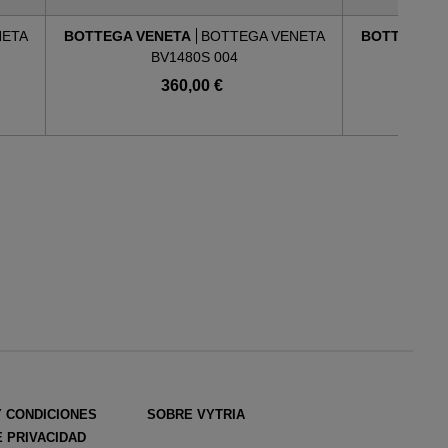
NETA
BOTTEGA VENETA
BOTTEGA VENETA
BOTTEGA V
BV1480S 004
360,00 €
Y CONDICIONES
SOBRE VYTRIA
E PRIVACIDAD