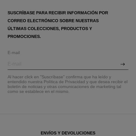
SUSCRÍBASE PARA RECIBIR INFORMACIÓN POR
CORREO ELECTRÓNICO SOBRE NUESTRAS
ÚLTIMAS COLECCIONES, PRODUCTOS Y
PROMOCIONES.
E-mail
Al hacer click en "Suscríbase" confirma que ha leído y
entendido nuestra Política de Privacidad y que desea recibir el
boletín de noticias y otras comunicaciones de marketing tal
como se establece en el mismo.
ENVÍOS Y DEVOLUCIONES