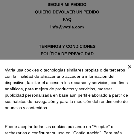
SEGUIR MI PEDIDO
QUIERO DEVOLVER UN PEDIDO
FAQ
info@vytria.com
TÉRMINOS Y CONDICIONES
POLÍTICA DE PRIVACIDAD
AVISO LEGAL
×
POLÍTICA DE COOKIES
Vytria usa cookies o tecnologías similares propias o de terceros
con la finalidad de almacenar o acceder a información del
dispositivo, facilitar el acceso a los recursos y servicios, con fines
SOBRE VYTRIA
analíticos, para mejora de productos y servicios, mostrar
publicidad personalizada en base aun perfil elaborado a partir de
sus hábitos de navegación y para la medición del rendimiento de
ENTREGA EN
anuncios y contenidos.
ESPAÑA € / ES
Puede aceptar todas las cookies pulsando en "Aceptar" o
rechazarlas o configurar su uso en "Configuración". Para más