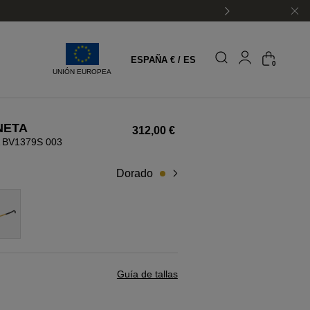
ESPAÑA € / ES
0
UNIÓN EUROPEA
NETA
312,00 €
BV1379S 003
dorado
Guía de tallas