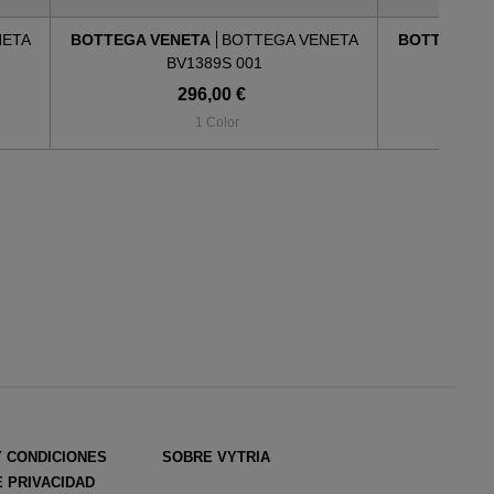
NETA
BOTTEGA VENETA
BOTTEGA VENETA
BOTTEGA V
BV1389S 001
296,00 €
1 Color
Y CONDICIONES
SOBRE VYTRIA
E PRIVACIDAD