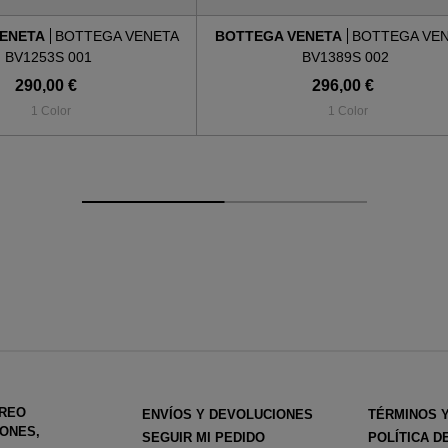
VENETA
BOTTEGA VENETA
BOTTEGA VENETA
BOTTEGA VE
BV1253S 001
BV1389S 002
290,00 €
296,00 €
1 Color
1 Color
RREO
ENVÍOS Y DEVOLUCIONES
TÉRMINOS 
ONES,
SEGUIR MI PEDIDO
POLÍTICA D