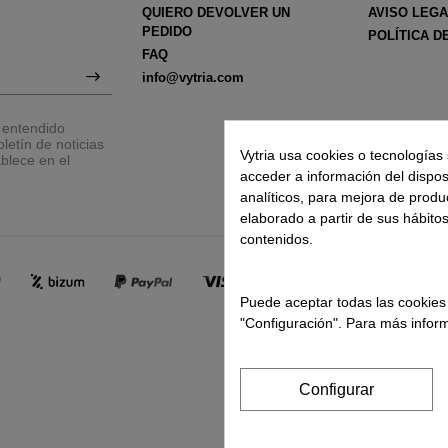
QUIERO DEVOLVER UN
AVISO LEG
PEDIDO
POLÍTICA D
FAQ
info@vytria.com
y entendido
letín de noticias
Vytria usa cookies o tecnologías 
blece en el
acceder a información del disposit
analíticos, para mejora de produ
elaborado a partir de sus hábito
contenidos.
Puede aceptar todas las cookies
"Configuración". Para más inform
Configurar