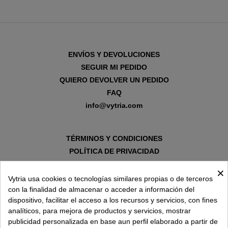
ENVÍOS Y DEVOLUCIONES
SEGUIR MI PEDIDO
QUIERO DEVOLVER UN PEDIDO
FAQ
info@vytria.com
TÉRMINOS Y CONDICIONES
POLÍTICA DE PRIVACIDAD
AVISO LEGAL
×
POLÍTICA DE COOKIES
Vytria usa cookies o tecnologías similares propias o de terceros
con la finalidad de almacenar o acceder a información del
dispositivo, facilitar el acceso a los recursos y servicios, con fines
SOBRE VYTRIA
analíticos, para mejora de productos y servicios, mostrar
publicidad personalizada en base aun perfil elaborado a partir de