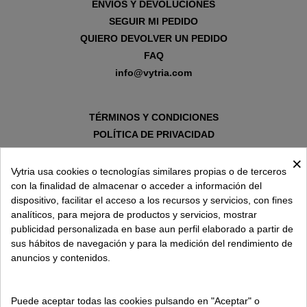
ENVÍOS Y DEVOLUCIONES
SEGUIR MI PEDIDO
QUIERO DEVOLVER UN PEDIDO
FAQ
info@vytria.com
TÉRMINOS Y CONDICIONES
POLÍTICA DE PRIVACIDAD
AVISO LEGAL
×
POLÍTICA DE COOKIES
Vytria usa cookies o tecnologías similares propias o de terceros
con la finalidad de almacenar o acceder a información del
dispositivo, facilitar el acceso a los recursos y servicios, con fines
SOBRE VYTRIA
analíticos, para mejora de productos y servicios, mostrar
publicidad personalizada en base aun perfil elaborado a partir de
sus hábitos de navegación y para la medición del rendimiento de
ENTREGA EN
anuncios y contenidos.
ESPAÑA € / ES
Puede aceptar todas las cookies pulsando en "Aceptar" o