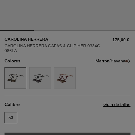
Estilo
Estilo
AVIADOR
AVIADOR
CAROLINA HERRERA
175,00 €
OJO DE GATO
OJO DE GATO
CAROLINA HERRERA GAFAS & CLIP HER 0334C
086LA
OVERSIZE
OVERSIZE
Colores
Marrón/Havana
RECTANGULAR/CUADRADA
RECTANGULAR/CUADRADA
REDONDA/OVALADA
REDONDA/OVALADA
GAFAS DE NIEVE
Calibre
Guía de tallas
COMPRAR POR DISEÑADOR
53
COMPRAR POR DISEÑADOR