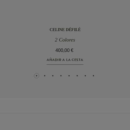
CELINE DÉFILÉ
2 Colores
400,00 €
AÑADIR A LA CESTA
1
2
3
4
5
6
7
8