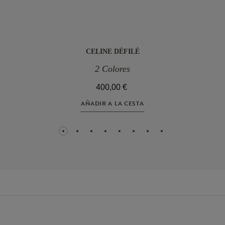
CELINE DÉFILÉ
2 Colores
400,00 €
AÑADIR A LA CESTA
1
2
3
4
5
6
7
8