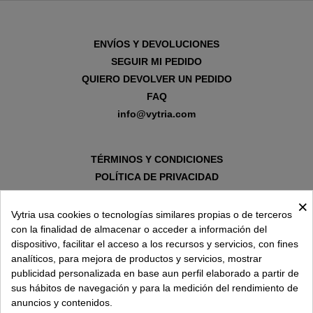
ENVÍOS Y DEVOLUCIONES
SEGUIR MI PEDIDO
QUIERO DEVOLVER UN PEDIDO
FAQ
info@vytria.com
TÉRMINOS Y CONDICIONES
POLÍTICA DE PRIVACIDAD
AVISO LEGAL
×
POLÍTICA DE COOKIES
Vytria usa cookies o tecnologías similares propias o de terceros
con la finalidad de almacenar o acceder a información del
dispositivo, facilitar el acceso a los recursos y servicios, con fines
SOBRE VYTRIA
analíticos, para mejora de productos y servicios, mostrar
publicidad personalizada en base aun perfil elaborado a partir de
sus hábitos de navegación y para la medición del rendimiento de
ENTREGA EN
anuncios y contenidos.