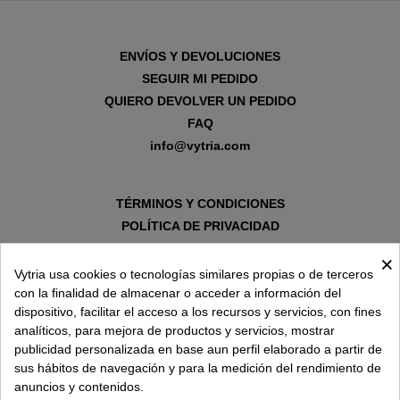
ENVÍOS Y DEVOLUCIONES
SEGUIR MI PEDIDO
QUIERO DEVOLVER UN PEDIDO
FAQ
info@vytria.com
TÉRMINOS Y CONDICIONES
POLÍTICA DE PRIVACIDAD
AVISO LEGAL
×
POLÍTICA DE COOKIES
Vytria usa cookies o tecnologías similares propias o de terceros
con la finalidad de almacenar o acceder a información del
dispositivo, facilitar el acceso a los recursos y servicios, con fines
SOBRE VYTRIA
analíticos, para mejora de productos y servicios, mostrar
publicidad personalizada en base aun perfil elaborado a partir de
sus hábitos de navegación y para la medición del rendimiento de
ENTREGA EN
anuncios y contenidos.