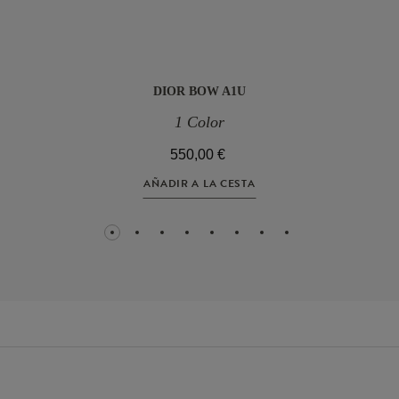
DIOR BOW A1U
1 Color
550,00 €
AÑADIR A LA CESTA
1
2
3
4
5
6
7
8