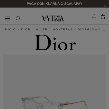
PAGA CON KLARNA O SCALAPAY
0
GAFAS DE SOL
MONTURAS
INICIO
DIOR
MUJER
MONTURAS
DIORGLOWO S1I
/
/
/
/
PARA ÉL
PARA ÉL
PARA ELLA
PARA ELLA
COMPRAR AHORA
COMPRAR AHORA
COMPRAR AHORA
COMPRAR AHORA