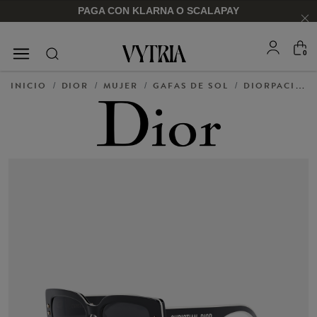
PAGA CON KLARNA O SCALAPAY
0
GAFAS DE SOL
MONTURAS
INICIO
DIOR
MUJER
GAFAS DE SOL
DIORPACIFIC S1U
/
/
/
/
PARA ÉL
PARA ÉL
PARA ELLA
PARA ELLA
COMPRAR AHORA
COMPRAR AHORA
COMPRAR AHORA
COMPRAR AHORA