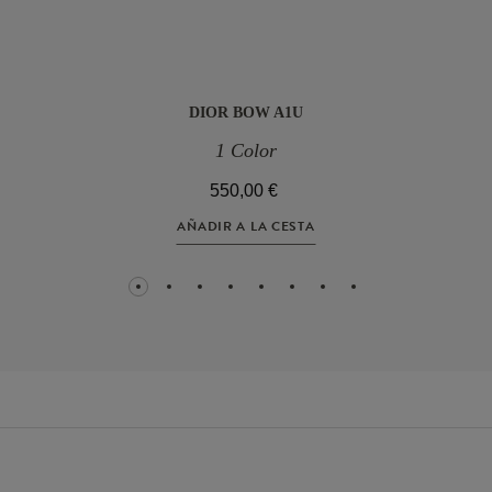
DIOR BOW A1U
1 Color
550,00 €
AÑADIR A LA CESTA
1
2
3
4
5
6
7
8