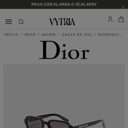
PAGA CON KLARNA O SCALAPAY
0
GAFAS DE SOL
MONTURAS
INICIO
DIOR
MUJER
GAFAS DE SOL
DIORPACIFIC S3I
/
/
/
/
PARA ÉL
PARA ÉL
PARA ELLA
PARA ELLA
COMPRAR AHORA
COMPRAR AHORA
COMPRAR AHORA
COMPRAR AHORA