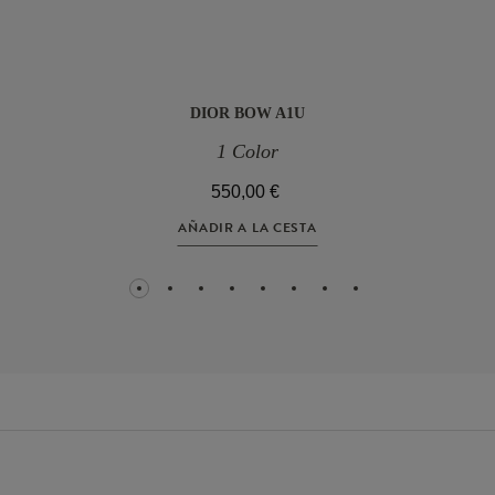
DIOR BOW A1U
1 Color
550,00 €
AÑADIR A LA CESTA
1
2
3
4
5
6
7
8