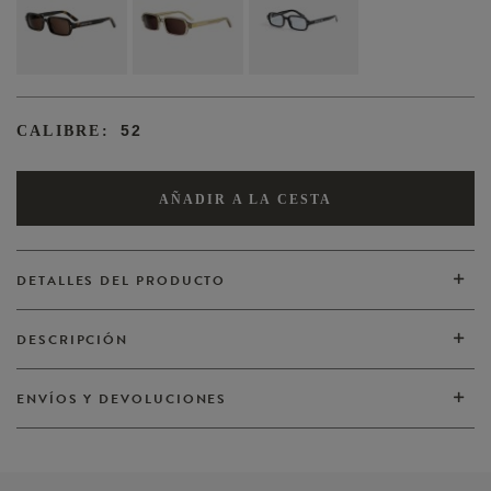
52
CALIBRE:
AÑADIR A LA CESTA
DETALLES DEL PRODUCTO
DESCRIPCIÓN
VER TODOS
ENVÍOS Y DEVOLUCIONES
VER TODOS