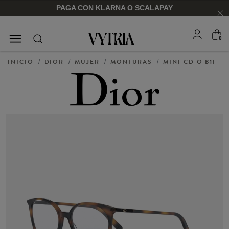
PAGA CON KLARNA O SCALAPAY
0
GAFAS DE SOL
MONTURAS
INICIO
DIOR
MUJER
MONTURAS
MINI CD O B1I
/
/
/
/
PARA ÉL
PARA ÉL
PARA ELLA
PARA ELLA
COMPRAR AHORA
COMPRAR AHORA
COMPRAR AHORA
COMPRAR AHORA