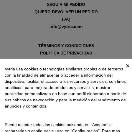
SEGUIR MI PEDIDO
QUIERO DEVOLVER UN PEDIDO
FAQ
info@vytria.com
TÉRMINOS Y CONDICIONES
POLÍTICA DE PRIVACIDAD
AVISO LEGAL
×
POLÍTICA DE COOKIES
Vytria usa cookies o tecnologías similares propias o de terceros
con la finalidad de almacenar o acceder a información del
dispositivo, facilitar el acceso a los recursos y servicios, con fines
SOBRE VYTRIA
analíticos, para mejora de productos y servicios, mostrar
publicidad personalizada en base aun perfil elaborado a partir de
sus hábitos de navegación y para la medición del rendimiento de
ENTREGA EN
anuncios y contenidos.
ESPAÑA € / ES
Puede aceptar todas las cookies pulsando en "Aceptar" o
rechazarlas o configurar su uso en "Configuración". Para más