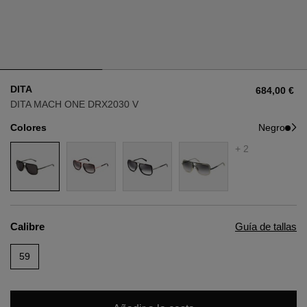
Estilo
Estilo
AVIADOR
AVIADOR
DITA
684,00 €
OJO DE GATO
OJO DE GATO
DITA MACH ONE DRX2030 V
Colores
Negro
OVERSIZE
OVERSIZE
+ 2
RECTANGULAR/CUADRADA
RECTANGULAR/CUADRADA
REDONDA/OVALADA
REDONDA/OVALADA
Calibre
Guía de tallas
GAFAS DE NIEVE
59
COMPRAR POR DISEÑADOR
COMPRAR POR DISEÑADOR