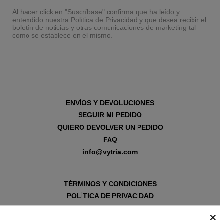
Al hacer click en "Suscríbase" confirma que ha leído y
entendido nuestra Política de Privacidad y que desea recibir el
boletín de noticias y otras comunicaciones de marketing tal
como se establece en el mismo.
ENVÍOS Y DEVOLUCIONES
SEGUIR MI PEDIDO
QUIERO DEVOLVER UN PEDIDO
FAQ
info@vytria.com
TÉRMINOS Y CONDICIONES
POLÍTICA DE PRIVACIDAD
AVISO LEGAL
×