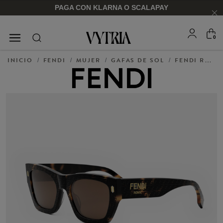
PAGA CON KLARNA O SCALAPAY
0
GAFAS DE SOL
MONTURAS
INICIO
FENDI
MUJER
GAFAS DE SOL
FENDI ROMA
/
/
/
/
PARA ÉL
PARA ÉL
PARA ELLA
PARA ELLA
COMPRAR AHORA
COMPRAR AHORA
COMPRAR AHORA
COMPRAR AHORA