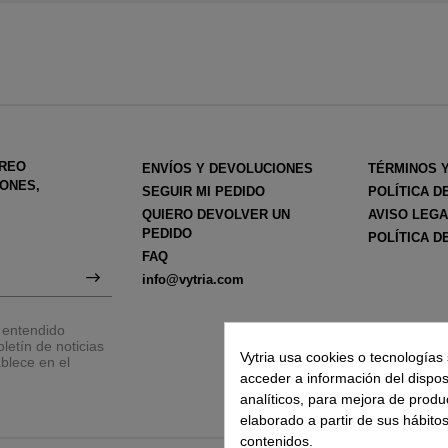
RREO
ENVÍOS Y DEVOLUCIONES
TÉRMINOS 
ONES,
SEGUIR MI PEDIDO
POLÍTICA D
QUIERO DEVOLVER UN
AVISO LEG
PEDIDO
POLÍTICA D
FAQ
info@vytria.com
y entendido
letín de noticias
Vytria usa cookies o tecnologías 
blece en el
acceder a información del disposit
analíticos, para mejora de produ
elaborado a partir de sus hábito
contenidos.