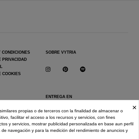
Y CONDICIONES
SOBRE VYTRIA
E PRIVACIDAD
AL
E COOKIES
ENTREGA EN
ESPAÑA € / ES
×
similares propias o de terceros con la finalidad de almacenar o
ivo, facilitar el acceso a los recursos y servicios, con fines
ctos y servicios, mostrar publicidad personalizada en base aun perfil
s de navegación y para la medición del rendimiento de anuncios y