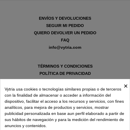
ENVÍOS Y DEVOLUCIONES
SEGUIR MI PEDIDO
QUIERO DEVOLVER UN PEDIDO
FAQ
info@vytria.com
TÉRMINOS Y CONDICIONES
POLÍTICA DE PRIVACIDAD
AVISO LEGAL
×
POLÍTICA DE COOKIES
Vytria usa cookies o tecnologías similares propias o de terceros
con la finalidad de almacenar o acceder a información del
dispositivo, facilitar el acceso a los recursos y servicios, con fines
SOBRE VYTRIA
analíticos, para mejora de productos y servicios, mostrar
publicidad personalizada en base aun perfil elaborado a partir de
sus hábitos de navegación y para la medición del rendimiento de
ENTREGA EN
anuncios y contenidos.