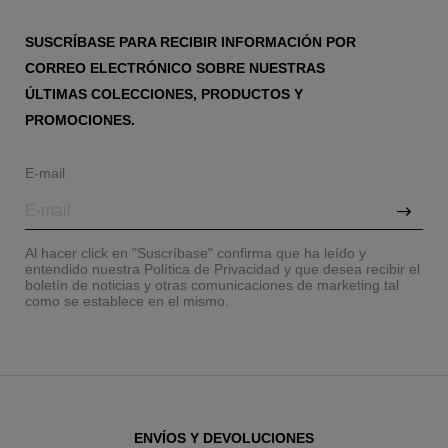
SUSCRÍBASE PARA RECIBIR INFORMACIÓN POR
CORREO ELECTRÓNICO SOBRE NUESTRAS
ÚLTIMAS COLECCIONES, PRODUCTOS Y
PROMOCIONES.
E-mail
Al hacer click en "Suscríbase" confirma que ha leído y
entendido nuestra Política de Privacidad y que desea recibir el
boletín de noticias y otras comunicaciones de marketing tal
como se establece en el mismo.
ENVÍOS Y DEVOLUCIONES