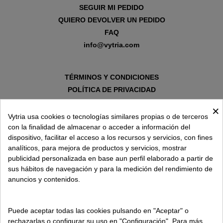
SEGUIR MI PEDIDO
QUIERO DEVOLVER UN PEDIDO
FAQ
info@vytria.com
TÉRMINOS Y CONDICIONES
POLÍTICA DE PRIVACIDAD
AVISO LEGAL
×
POLÍTICA DE COOKIES
Vytria usa cookies o tecnologías similares propias o de terceros
con la finalidad de almacenar o acceder a información del
dispositivo, facilitar el acceso a los recursos y servicios, con fines
SOBRE VYTRIA
analíticos, para mejora de productos y servicios, mostrar
publicidad personalizada en base aun perfil elaborado a partir de
sus hábitos de navegación y para la medición del rendimiento de
ENTREGA EN
anuncios y contenidos.
ESPAÑA € / ES
Puede aceptar todas las cookies pulsando en "Aceptar" o
rechazarlas o configurar su uso en "Configuración". Para más