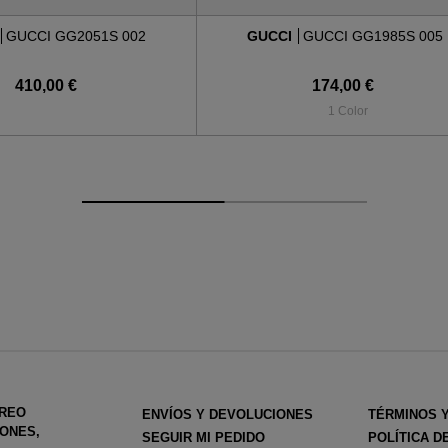
GUCCI GG2051S 002
GUCCI
GUCCI GG1985S 005
410,00 €
174,00 €
1 Color
RREO
ENVÍOS Y DEVOLUCIONES
TÉRMINOS 
ONES,
SEGUIR MI PEDIDO
POLÍTICA D