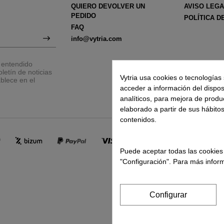
QUIERO DEVOLVER UN
AVISO LEG
PEDIDO
POLÍTICA D
FAQ
info@vytria.com
y entendido
letín de noticias
Vytria usa cookies o tecnologías 
blece en el
acceder a información del disposit
analíticos, para mejora de produ
elaborado a partir de sus hábito
contenidos.
Puede aceptar todas las cookies
"Configuración". Para más inform
Configurar