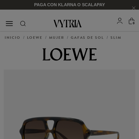
PAGA CON KLARNA O SCALAPAY
0
GAFAS DE SOL
MONTURAS
INICIO
LOEWE
MUJER
GAFAS DE SOL
SLIM
/
/
/
/
PARA ÉL
PARA ÉL
PARA ELLA
PARA ELLA
COMPRAR AHORA
COMPRAR AHORA
COMPRAR AHORA
COMPRAR AHORA