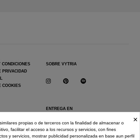
Y CONDICIONES
SOBRE VYTRIA
E PRIVACIDAD
AL
E COOKIES
ENTREGA EN
ESPAÑA € / ES
×
similares propias o de terceros con la finalidad de almacenar o
ivo, facilitar el acceso a los recursos y servicios, con fines
ctos y servicios, mostrar publicidad personalizada en base aun perfil