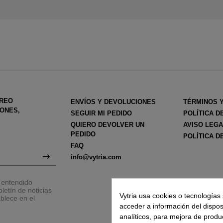
RREO
ENVÍOS Y DEVOLUCIONES
TÉRMINOS 
ONES,
SEGUIR MI PEDIDO
POLÍTICA D
QUIERO DEVOLVER UN
AVISO LEG
PEDIDO
POLÍTICA D
FAQ
info@vytria.com
y entendido
letín de noticias
Vytria usa cookies o tecnologías 
blece en el
acceder a información del disposit
analíticos, para mejora de produ