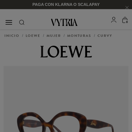
PAGA CON KLARNA O SCALAPAY
0
GAFAS DE SOL
MONTURAS
INICIO
LOEWE
MUJER
MONTURAS
CURVY
/
/
/
/
PARA ÉL
PARA ÉL
PARA ELLA
PARA ELLA
COMPRAR AHORA
COMPRAR AHORA
COMPRAR AHORA
COMPRAR AHORA