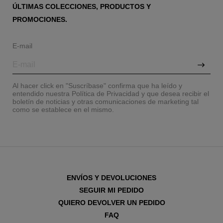
ÚLTIMAS COLECCIONES, PRODUCTOS Y
PROMOCIONES.
E-mail
Al hacer click en "Suscríbase" confirma que ha leído y
entendido nuestra Política de Privacidad y que desea recibir el
boletín de noticias y otras comunicaciones de marketing tal
como se establece en el mismo.
ENVÍOS Y DEVOLUCIONES
SEGUIR MI PEDIDO
QUIERO DEVOLVER UN PEDIDO
FAQ