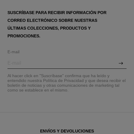
SUSCRÍBASE PARA RECIBIR INFORMACIÓN POR
CORREO ELECTRÓNICO SOBRE NUESTRAS
ÚLTIMAS COLECCIONES, PRODUCTOS Y
PROMOCIONES.
E-mail
Al hacer click en "Suscríbase" confirma que ha leído y
entendido nuestra Política de Privacidad y que desea recibir el
boletín de noticias y otras comunicaciones de marketing tal
como se establece en el mismo.
ENVÍOS Y DEVOLUCIONES