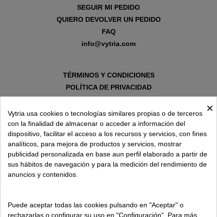
SEGUIR MI PEDIDO
QUIERO DEVOLVER UN PEDIDO
FAQ
info@vytria.com
TÉRMINOS Y CONDICIONES
POLÍTICA DE PRIVACIDAD
AVISO LEGAL
×
POLÍTICA DE COOKIES
Vytria usa cookies o tecnologías similares propias o de terceros
con la finalidad de almacenar o acceder a información del
dispositivo, facilitar el acceso a los recursos y servicios, con fines
SOBRE VYTRIA
analíticos, para mejora de productos y servicios, mostrar
publicidad personalizada en base aun perfil elaborado a partir de
sus hábitos de navegación y para la medición del rendimiento de
ENTREGA EN
anuncios y contenidos.
ESPAÑA € / ES
Puede aceptar todas las cookies pulsando en "Aceptar" o
rechazarlas o configurar su uso en "Configuración". Para más