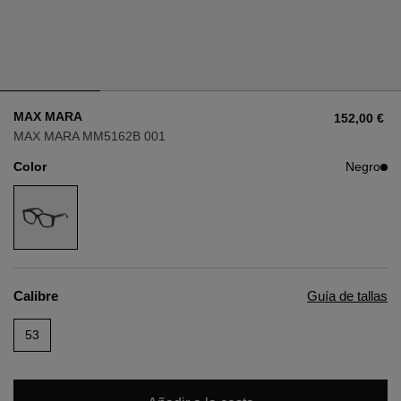
Estilo
Estilo
AVIADOR
AVIADOR
MAX MARA
152,00 €
OJO DE GATO
OJO DE GATO
MAX MARA MM5162B 001
Color
Negro
OVERSIZE
OVERSIZE
RECTANGULAR/CUADRADA
RECTANGULAR/CUADRADA
REDONDA/OVALADA
REDONDA/OVALADA
Calibre
Guía de tallas
GAFAS DE NIEVE
53
COMPRAR POR DISEÑADOR
COMPRAR POR DISEÑADOR