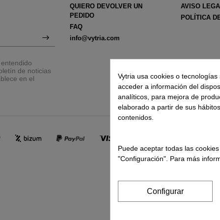
QUIERO DEVOLVER UN
AVISO LEG
PEDIDO
POLÍTICA D
FAQ
info@vytria.com
y entendido
letín de noticias
Vytria usa cookies o tecnologías 
blece en el
acceder a información del disposit
analíticos, para mejora de produ
elaborado a partir de sus hábito
contenidos.
Puede aceptar todas las cookies
"Configuración". Para más inform
Configurar