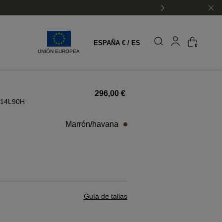
ESPAÑA € / ES
0
UNIÓN EUROPEA
296,00 €
 14L90H
marrón/havana
Guía de tallas