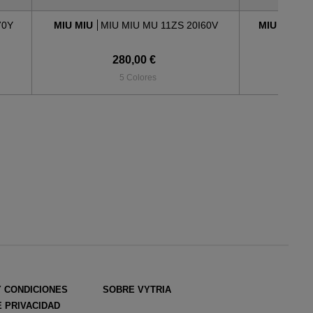
70Y
MIU MIU
MIU MIU MU 11ZS 20I60V
MIU MIU
M
280,00 €
5 Colores
Y CONDICIONES
SOBRE VYTRIA
E PRIVACIDAD