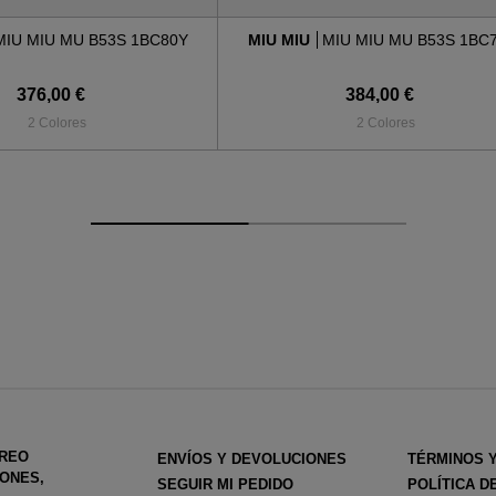
MIU MIU MU B53S 1BC80Y
MIU MIU
MIU MIU MU B53S 1BC
376,00 €
384,00 €
2 Colores
2 Colores
RREO
ENVÍOS Y DEVOLUCIONES
TÉRMINOS 
ONES,
SEGUIR MI PEDIDO
POLÍTICA D