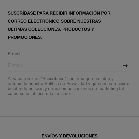
SUSCRÍBASE PARA RECIBIR INFORMACIÓN POR
CORREO ELECTRÓNICO SOBRE NUESTRAS
ÚLTIMAS COLECCIONES, PRODUCTOS Y
PROMOCIONES.
E-mail
Al hacer click en "Suscríbase" confirma que ha leído y
entendido nuestra Política de Privacidad y que desea recibir el
boletín de noticias y otras comunicaciones de marketing tal
como se establece en el mismo.
ENVÍOS Y DEVOLUCIONES