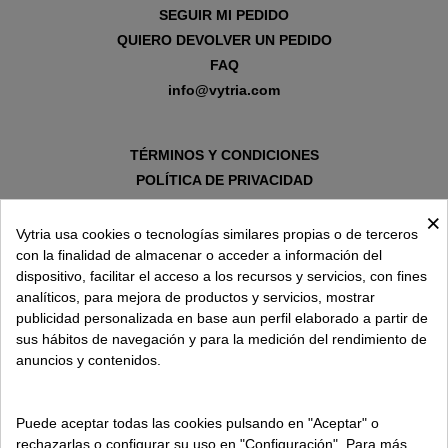
SEGUIR MI PEDIDO
QUIERO DEVOLVER UN PEDIDO
FAQ
info@vytria.com
TÉRMINOS Y CONDICIONES
POLÍTICA DE PRIVACIDAD
AVISO LEGAL
×
POLÍTICA DE COOKIES
Vytria usa cookies o tecnologías similares propias o de terceros
con la finalidad de almacenar o acceder a información del
dispositivo, facilitar el acceso a los recursos y servicios, con fines
SOBRE VYTRIA
analíticos, para mejora de productos y servicios, mostrar
publicidad personalizada en base aun perfil elaborado a partir de
sus hábitos de navegación y para la medición del rendimiento de
ENTREGA EN
anuncios y contenidos.
ESPAÑA € / ES
Puede aceptar todas las cookies pulsando en "Aceptar" o
rechazarlas o configurar su uso en "Configuración". Para más