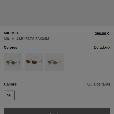
Estilo
Estilo
AVIADOR
AVIADOR
MIU MIU
296,00 €
OJO DE GATO
OJO DE GATO
MIU MIU MU 56ZS 5AK04M
Colores
Dorado
OVERSIZE
OVERSIZE
RECTANGULAR/CUADRADA
RECTANGULAR/CUADRADA
REDONDA/OVALADA
REDONDA/OVALADA
Calibre
Guía de tallas
GAFAS DE NIEVE
56
COMPRAR POR DISEÑADOR
COMPRAR POR DISEÑADOR