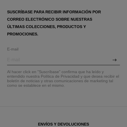
SUSCRÍBASE PARA RECIBIR INFORMACIÓN POR
CORREO ELECTRÓNICO SOBRE NUESTRAS
ÚLTIMAS COLECCIONES, PRODUCTOS Y
PROMOCIONES.
E-mail
Al hacer click en "Suscríbase" confirma que ha leído y
entendido nuestra Política de Privacidad y que desea recibir el
boletín de noticias y otras comunicaciones de marketing tal
como se establece en el mismo.
ENVÍOS Y DEVOLUCIONES