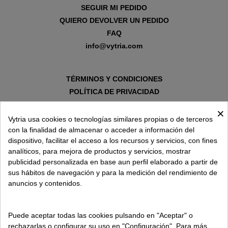
SEGUIR MI PEDIDO
QUIERO DEVOLVER UN PEDIDO
FAQ
info@vytria.com
TÉRMINOS Y CONDICIONES
POLÍTICA DE PRIVACIDAD
AVISO LEGAL
×
POLÍTICA DE COOKIES
Vytria usa cookies o tecnologías similares propias o de terceros
con la finalidad de almacenar o acceder a información del
dispositivo, facilitar el acceso a los recursos y servicios, con fines
SOBRE VYTRIA
analíticos, para mejora de productos y servicios, mostrar
publicidad personalizada en base aun perfil elaborado a partir de
sus hábitos de navegación y para la medición del rendimiento de
ENTREGA EN
anuncios y contenidos.
ESPAÑA € / ES
Puede aceptar todas las cookies pulsando en "Aceptar" o
rechazarlas o configurar su uso en "Configuración". Para más