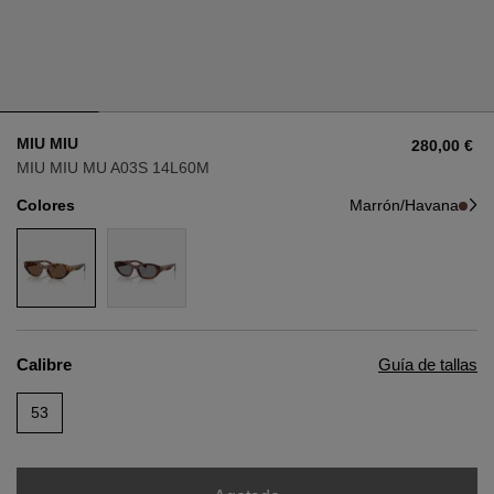
Estilo
Estilo
AVIADOR
AVIADOR
MIU MIU
280,00 €
OJO DE GATO
OJO DE GATO
MIU MIU MU A03S 14L60M
Colores
Marrón/Havana
OVERSIZE
OVERSIZE
RECTANGULAR/CUADRADA
RECTANGULAR/CUADRADA
REDONDA/OVALADA
REDONDA/OVALADA
Calibre
Guía de tallas
GAFAS DE NIEVE
53
COMPRAR POR DISEÑADOR
COMPRAR POR DISEÑADOR