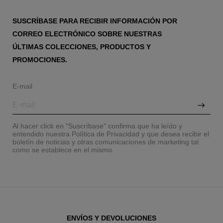
SUSCRÍBASE PARA RECIBIR INFORMACIÓN POR
CORREO ELECTRÓNICO SOBRE NUESTRAS
ÚLTIMAS COLECCIONES, PRODUCTOS Y
PROMOCIONES.
E-mail
Al hacer click en "Suscríbase" confirma que ha leído y
entendido nuestra Política de Privacidad y que desea recibir el
boletín de noticias y otras comunicaciones de marketing tal
como se establece en el mismo.
ENVÍOS Y DEVOLUCIONES