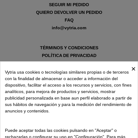
SEGUIR MI PEDIDO
QUIERO DEVOLVER UN PEDIDO
FAQ
info@vytria.com
TÉRMINOS Y CONDICIONES
POLÍTICA DE PRIVACIDAD
AVISO LEGAL
×
POLÍTICA DE COOKIES
Vytria usa cookies o tecnologías similares propias o de terceros
con la finalidad de almacenar o acceder a información del
dispositivo, facilitar el acceso a los recursos y servicios, con fines
SOBRE VYTRIA
analíticos, para mejora de productos y servicios, mostrar
publicidad personalizada en base aun perfil elaborado a partir de
sus hábitos de navegación y para la medición del rendimiento de
ENTREGA EN
anuncios y contenidos.
ESPAÑA € / ES
Puede aceptar todas las cookies pulsando en "Aceptar" o
rechazarlas o configurar su uso en "Configuración". Para más