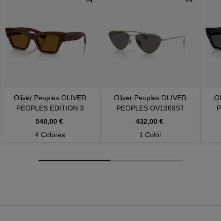
Oliver Peoples
OLIVER
Oliver Peoples
OLIVER
Ol
PEOPLES EDITION 3
PEOPLES OV1369ST
P
OV5611SU 181353
5035P2
540,00 €
432,00 €
4 Colores
1 Color