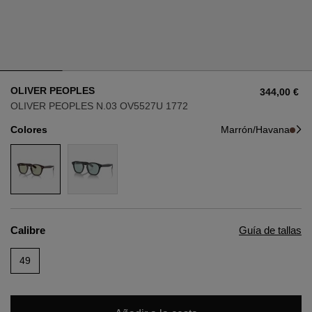
Estilo
Estilo
AVIADOR
AVIADOR
OLIVER PEOPLES
344,00 €
OJO DE GATO
OJO DE GATO
OLIVER PEOPLES N.03 OV5527U 1772
Colores
Marrón/Havana
OVERSIZE
OVERSIZE
RECTANGULAR/CUADRADA
RECTANGULAR/CUADRADA
REDONDA/OVALADA
REDONDA/OVALADA
Calibre
Guía de tallas
GAFAS DE NIEVE
49
COMPRAR POR DISEÑADOR
COMPRAR POR DISEÑADOR