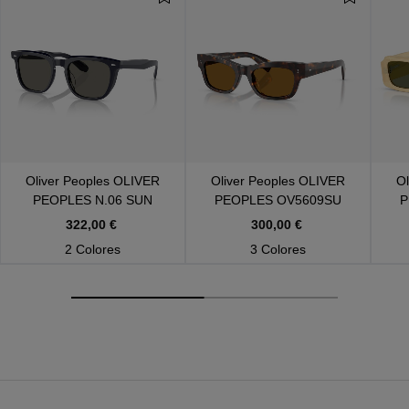
Oliver Peoples
OLIVER
Oliver Peoples
OLIVER
Ol
PEOPLES N.06 SUN
PEOPLES OV5609SU
P
OV5546SU 1771R5
100953
322,00 €
300,00 €
2 Colores
3 Colores