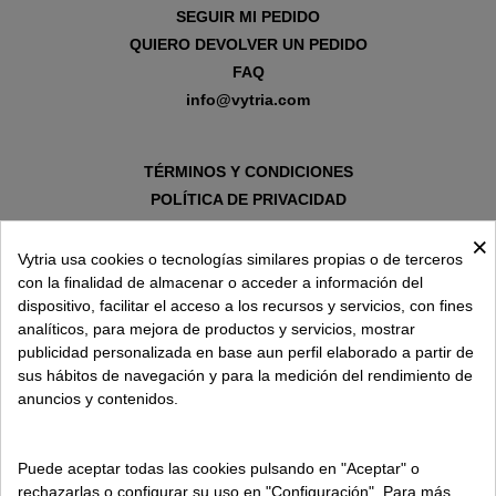
SEGUIR MI PEDIDO
QUIERO DEVOLVER UN PEDIDO
FAQ
info@vytria.com
TÉRMINOS Y CONDICIONES
POLÍTICA DE PRIVACIDAD
AVISO LEGAL
×
POLÍTICA DE COOKIES
Vytria usa cookies o tecnologías similares propias o de terceros
con la finalidad de almacenar o acceder a información del
dispositivo, facilitar el acceso a los recursos y servicios, con fines
SOBRE VYTRIA
analíticos, para mejora de productos y servicios, mostrar
publicidad personalizada en base aun perfil elaborado a partir de
sus hábitos de navegación y para la medición del rendimiento de
ENTREGA EN
anuncios y contenidos.
ESPAÑA € / ES
Puede aceptar todas las cookies pulsando en "Aceptar" o
rechazarlas o configurar su uso en "Configuración". Para más