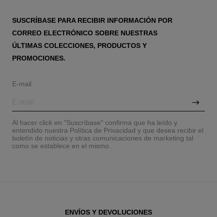
SUSCRÍBASE PARA RECIBIR INFORMACIÓN POR
CORREO ELECTRÓNICO SOBRE NUESTRAS
ÚLTIMAS COLECCIONES, PRODUCTOS Y
PROMOCIONES.
E-mail
Al hacer click en "Suscríbase" confirma que ha leído y
entendido nuestra Política de Privacidad y que desea recibir el
boletín de noticias y otras comunicaciones de marketing tal
como se establece en el mismo.
ENVÍOS Y DEVOLUCIONES