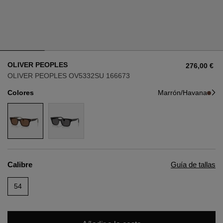
Estilo
Estilo
AVIADOR
AVIADOR
OLIVER PEOPLES
276,00 €
OJO DE GATO
OJO DE GATO
OLIVER PEOPLES OV5332SU 166673
Colores
Marrón/Havana
OVERSIZE
OVERSIZE
RECTANGULAR/CUADRADA
RECTANGULAR/CUADRADA
REDONDA/OVALADA
REDONDA/OVALADA
Calibre
Guía de tallas
GAFAS DE NIEVE
54
COMPRAR POR DISEÑADOR
COMPRAR POR DISEÑADOR