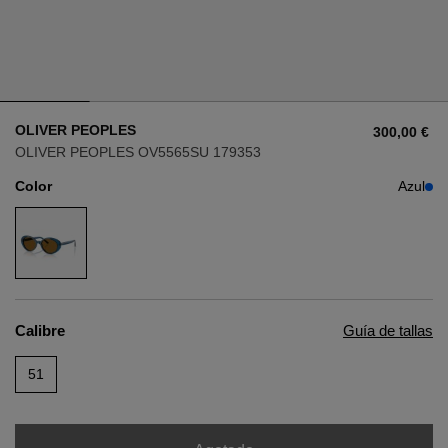
Estilo
Estilo
AVIADOR
AVIADOR
OLIVER PEOPLES
300,00 €
OJO DE GATO
OJO DE GATO
OLIVER PEOPLES OV5565SU 179353
Color
Azul
OVERSIZE
OVERSIZE
RECTANGULAR/CUADRADA
RECTANGULAR/CUADRADA
REDONDA/OVALADA
REDONDA/OVALADA
Calibre
Guía de tallas
GAFAS DE NIEVE
51
COMPRAR POR DISEÑADOR
COMPRAR POR DISEÑADOR