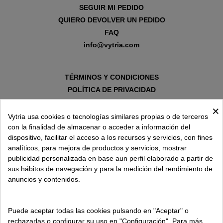
SEGUIR MI PEDIDO
QUIERO DEVOLVER UN PEDIDO
FAQ
info@vytria.com
TÉRMINOS Y CONDICIONES
POLÍTICA DE PRIVACIDAD
AVISO LEGAL
×
POLÍTICA DE COOKIES
Vytria usa cookies o tecnologías similares propias o de terceros
con la finalidad de almacenar o acceder a información del
dispositivo, facilitar el acceso a los recursos y servicios, con fines
SOBRE VYTRIA
analíticos, para mejora de productos y servicios, mostrar
publicidad personalizada en base aun perfil elaborado a partir de
sus hábitos de navegación y para la medición del rendimiento de
ENTREGA EN
anuncios y contenidos.
ESPAÑA € / ES
Puede aceptar todas las cookies pulsando en "Aceptar" o
rechazarlas o configurar su uso en "Configuración". Para más