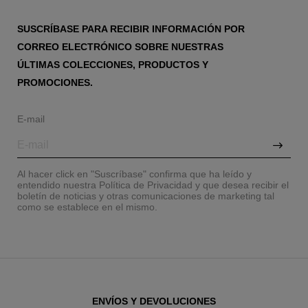
SUSCRÍBASE PARA RECIBIR INFORMACIÓN POR
CORREO ELECTRÓNICO SOBRE NUESTRAS
ÚLTIMAS COLECCIONES, PRODUCTOS Y
PROMOCIONES.
E-mail
Al hacer click en "Suscríbase" confirma que ha leído y
entendido nuestra Política de Privacidad y que desea recibir el
boletín de noticias y otras comunicaciones de marketing tal
como se establece en el mismo.
ENVÍOS Y DEVOLUCIONES