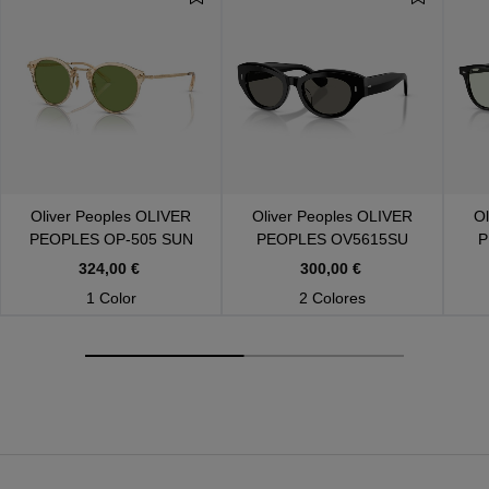
Oliver Peoples
OLIVER
Oliver Peoples
OLIVER
Ol
PEOPLES OP-505 SUN
PEOPLES OV5615SU
P
OV5184S 109452
1731R5
324,00 €
300,00 €
1 Color
2 Colores