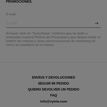
PROMOCIONES.
E-mail
Al hacer click en "Suscríbase" confirma que ha leído y
entendido nuestra Política de Privacidad y que desea recibir el
boletín de noticias y otras comunicaciones de marketing tal
como se establece en el mismo.
ENVÍOS Y DEVOLUCIONES
SEGUIR MI PEDIDO
QUIERO DEVOLVER UN PEDIDO
FAQ
info@vytria.com