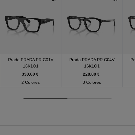
Prada
PRADA PR C01V
Prada
PRADA PR C04V
P
16K1O1
16K1O1
330,00 €
228,00 €
2 Colores
3 Colores