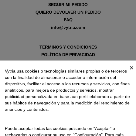
SEGUIR MI PEDIDO
QUIERO DEVOLVER UN PEDIDO
FAQ
info@vytria.com
TÉRMINOS Y CONDICIONES
POLÍTICA DE PRIVACIDAD
AVISO LEGAL
×
POLÍTICA DE COOKIES
Vytria usa cookies o tecnologías similares propias o de terceros
con la finalidad de almacenar o acceder a información del
dispositivo, facilitar el acceso a los recursos y servicios, con fines
SOBRE VYTRIA
analíticos, para mejora de productos y servicios, mostrar
publicidad personalizada en base aun perfil elaborado a partir de
sus hábitos de navegación y para la medición del rendimiento de
ENTREGA EN
anuncios y contenidos.
ESPAÑA € / ES
Puede aceptar todas las cookies pulsando en "Aceptar" o
rechazarlas o configurar su uso en "Configuración". Para más