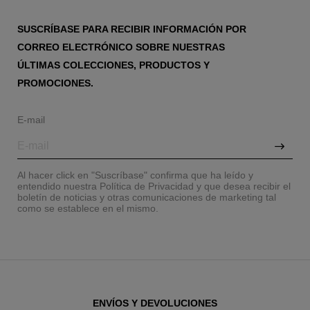
SUSCRÍBASE PARA RECIBIR INFORMACIÓN POR
CORREO ELECTRÓNICO SOBRE NUESTRAS
ÚLTIMAS COLECCIONES, PRODUCTOS Y
PROMOCIONES.
E-mail
Al hacer click en "Suscríbase" confirma que ha leído y
entendido nuestra Política de Privacidad y que desea recibir el
boletín de noticias y otras comunicaciones de marketing tal
como se establece en el mismo.
ENVÍOS Y DEVOLUCIONES