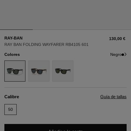
Estilo
Estilo
AVIADOR
AVIADOR
RAY-BAN
130,00 €
OJO DE GATO
OJO DE GATO
RAY BAN FOLDING WAYFARER RB4105 601
Colores
Negro
OVERSIZE
OVERSIZE
RECTANGULAR/CUADRADA
RECTANGULAR/CUADRADA
REDONDA/OVALADA
REDONDA/OVALADA
Calibre
Guía de tallas
GAFAS DE NIEVE
50
COMPRAR POR DISEÑADOR
COMPRAR POR DISEÑADOR