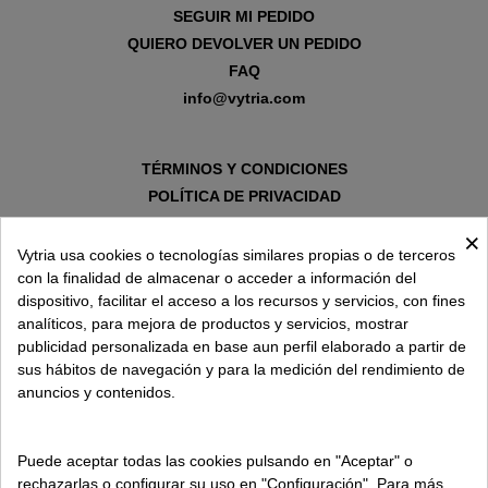
SEGUIR MI PEDIDO
QUIERO DEVOLVER UN PEDIDO
FAQ
info@vytria.com
TÉRMINOS Y CONDICIONES
POLÍTICA DE PRIVACIDAD
AVISO LEGAL
×
POLÍTICA DE COOKIES
Vytria usa cookies o tecnologías similares propias o de terceros
con la finalidad de almacenar o acceder a información del
dispositivo, facilitar el acceso a los recursos y servicios, con fines
SOBRE VYTRIA
analíticos, para mejora de productos y servicios, mostrar
publicidad personalizada en base aun perfil elaborado a partir de
sus hábitos de navegación y para la medición del rendimiento de
ENTREGA EN
anuncios y contenidos.
ESPAÑA € / ES
Puede aceptar todas las cookies pulsando en "Aceptar" o
rechazarlas o configurar su uso en "Configuración". Para más