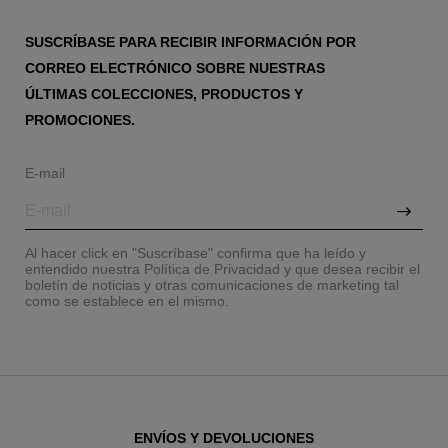
SUSCRÍBASE PARA RECIBIR INFORMACIÓN POR
CORREO ELECTRÓNICO SOBRE NUESTRAS
ÚLTIMAS COLECCIONES, PRODUCTOS Y
PROMOCIONES.
E-mail
Al hacer click en "Suscríbase" confirma que ha leído y
entendido nuestra Política de Privacidad y que desea recibir el
boletín de noticias y otras comunicaciones de marketing tal
como se establece en el mismo.
ENVÍOS Y DEVOLUCIONES