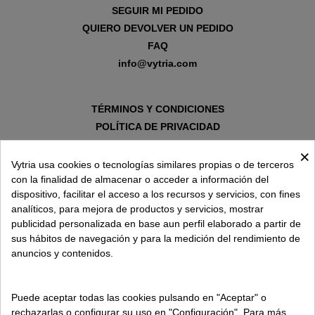
SEGUIR MI PEDIDO
QUIERO DEVOLVER UN PEDIDO
FAQ
info@vytria.com
TÉRMINOS Y CONDICIONES
POLÍTICA DE PRIVACIDAD
AVISO LEGAL
×
POLÍTICA DE COOKIES
Vytria usa cookies o tecnologías similares propias o de terceros
con la finalidad de almacenar o acceder a información del
dispositivo, facilitar el acceso a los recursos y servicios, con fines
SOBRE VYTRIA
analíticos, para mejora de productos y servicios, mostrar
publicidad personalizada en base aun perfil elaborado a partir de
sus hábitos de navegación y para la medición del rendimiento de
ENTREGA EN
anuncios y contenidos.
ESPAÑA € / ES
Puede aceptar todas las cookies pulsando en "Aceptar" o
rechazarlas o configurar su uso en "Configuración". Para más