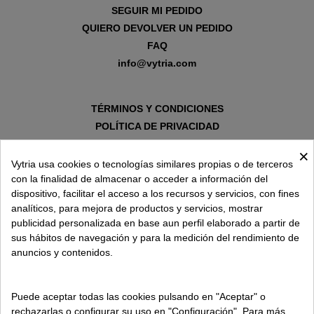
SEGUIR MI PEDIDO
QUIERO DEVOLVER UN PEDIDO
FAQ
info@vytria.com
TÉRMINOS Y CONDICIONES
POLÍTICA DE PRIVACIDAD
AVISO LEGAL
×
POLÍTICA DE COOKIES
Vytria usa cookies o tecnologías similares propias o de terceros
con la finalidad de almacenar o acceder a información del
dispositivo, facilitar el acceso a los recursos y servicios, con fines
SOBRE VYTRIA
analíticos, para mejora de productos y servicios, mostrar
publicidad personalizada en base aun perfil elaborado a partir de
sus hábitos de navegación y para la medición del rendimiento de
ENTREGA EN
anuncios y contenidos.
ESPAÑA € / ES
Puede aceptar todas las cookies pulsando en "Aceptar" o
rechazarlas o configurar su uso en "Configuración". Para más