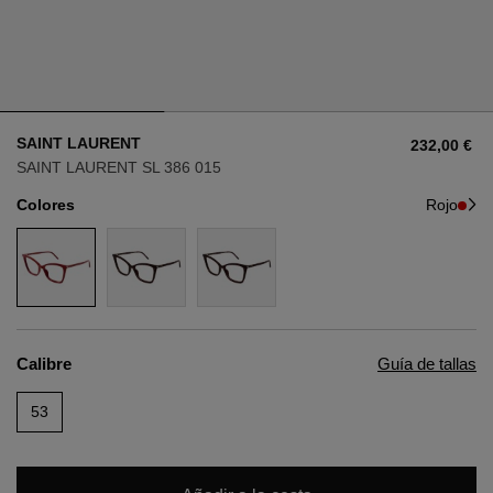
Estilo
Estilo
AVIADOR
AVIADOR
SAINT LAURENT
232,00 €
OJO DE GATO
OJO DE GATO
SAINT LAURENT SL 386 015
Colores
Rojo
OVERSIZE
OVERSIZE
RECTANGULAR/CUADRADA
RECTANGULAR/CUADRADA
REDONDA/OVALADA
REDONDA/OVALADA
Calibre
Guía de tallas
GAFAS DE NIEVE
53
COMPRAR POR DISEÑADOR
COMPRAR POR DISEÑADOR