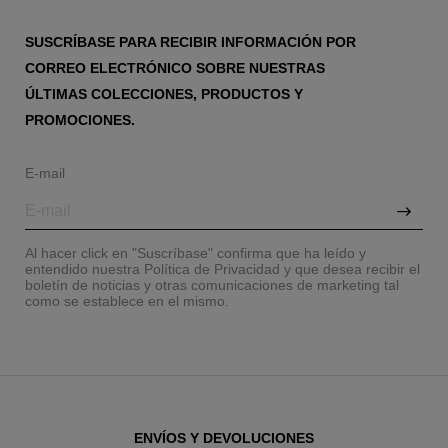
SUSCRÍBASE PARA RECIBIR INFORMACIÓN POR
CORREO ELECTRÓNICO SOBRE NUESTRAS
ÚLTIMAS COLECCIONES, PRODUCTOS Y
PROMOCIONES.
E-mail
Al hacer click en "Suscríbase" confirma que ha leído y
entendido nuestra Política de Privacidad y que desea recibir el
boletín de noticias y otras comunicaciones de marketing tal
como se establece en el mismo.
ENVÍOS Y DEVOLUCIONES