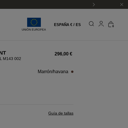
ESPAÑA € / ES
0
UNIÓN EUROPEA
NT
296,00 €
L M143 002
marrón/havana
Guía de tallas