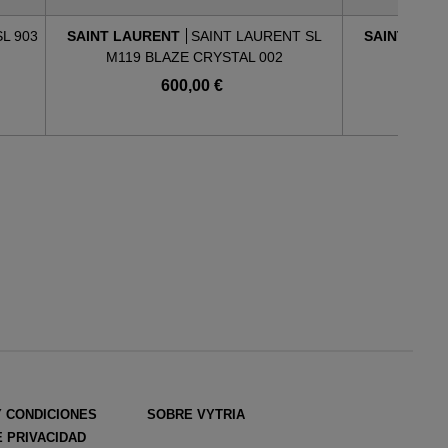
L 903
SAINT LAURENT
SAINT LAURENT SL
SAINT LAU
M119 BLAZE CRYSTAL 002
M119F 
600,00 €
Y CONDICIONES
SOBRE VYTRIA
E PRIVACIDAD