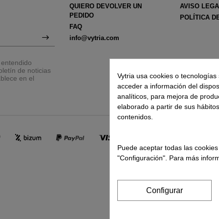
QUIERO DEVOLVER UN
AVISO LEG
PEDIDO
POLÍTICA D
FAQ
info@vytria.com
y entendido
letín de noticias
Vytria usa cookies o tecnologías 
blece en el
acceder a información del disposit
analíticos, para mejora de produ
elaborado a partir de sus hábito
contenidos.
Puede aceptar todas las cookies
"Configuración". Para más inform
Configurar