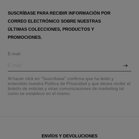
SUSCRÍBASE PARA RECIBIR INFORMACIÓN POR
CORREO ELECTRÓNICO SOBRE NUESTRAS
ÚLTIMAS COLECCIONES, PRODUCTOS Y
PROMOCIONES.
E-mail
Al hacer click en "Suscríbase" confirma que ha leído y
entendido nuestra Política de Privacidad y que desea recibir el
boletín de noticias y otras comunicaciones de marketing tal
como se establece en el mismo.
ENVÍOS Y DEVOLUCIONES