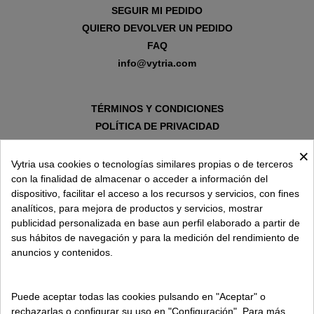
SEGUIR MI PEDIDO
QUIERO DEVOLVER UN PEDIDO
FAQ
info@vytria.com
TÉRMINOS Y CONDICIONES
POLÍTICA DE PRIVACIDAD
AVISO LEGAL
×
POLÍTICA DE COOKIES
Vytria usa cookies o tecnologías similares propias o de terceros
con la finalidad de almacenar o acceder a información del
dispositivo, facilitar el acceso a los recursos y servicios, con fines
SOBRE VYTRIA
analíticos, para mejora de productos y servicios, mostrar
publicidad personalizada en base aun perfil elaborado a partir de
sus hábitos de navegación y para la medición del rendimiento de
ENTREGA EN
anuncios y contenidos.
ESPAÑA € / ES
Puede aceptar todas las cookies pulsando en "Aceptar" o
rechazarlas o configurar su uso en "Configuración". Para más