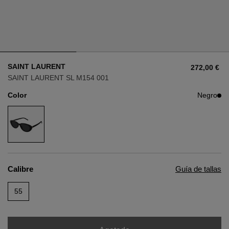
Estilo
Estilo
AVIADOR
AVIADOR
SAINT LAURENT
272,00 €
OJO DE GATO
OJO DE GATO
SAINT LAURENT SL M154 001
Color
Negro
OVERSIZE
OVERSIZE
RECTANGULAR/CUADRADA
RECTANGULAR/CUADRADA
REDONDA/OVALADA
REDONDA/OVALADA
Calibre
Guía de tallas
GAFAS DE NIEVE
55
COMPRAR POR DISEÑADOR
COMPRAR POR DISEÑADOR