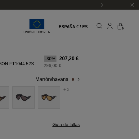
ESPAÑA € / ES
0
UNIÓN EUROPEA
207,20 €
-30%
ON FT1044 52S
296,00 €
marrón/havana
+ 3
Guía de tallas