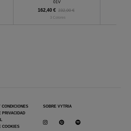
01V
162,40 €
20
232,00 €
3 Colores
Y CONDICIONES
SOBRE VYTRIA
E PRIVACIDAD
AL
E COOKIES