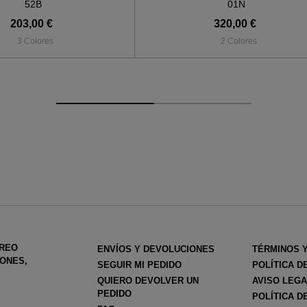
52B
01N
203,00 €
320,00 €
3 Colores
2 Colores
RREO
ENVÍOS Y DEVOLUCIONES
TÉRMINOS 
ONES,
SEGUIR MI PEDIDO
POLÍTICA D
QUIERO DEVOLVER UN
AVISO LEG
PEDIDO
POLÍTICA D