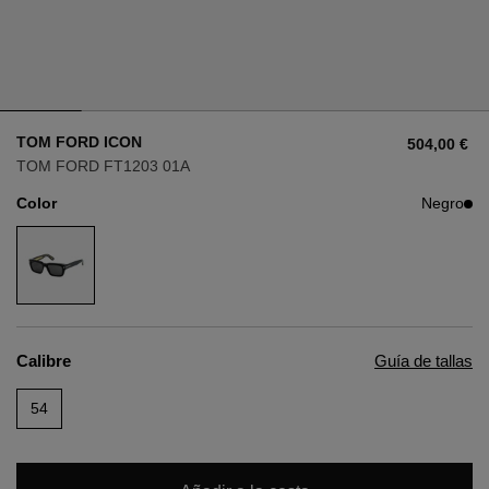
Estilo
Estilo
AVIADOR
AVIADOR
TOM FORD ICON
504,00 €
OJO DE GATO
OJO DE GATO
TOM FORD FT1203 01A
Color
Negro
OVERSIZE
OVERSIZE
RECTANGULAR/CUADRADA
RECTANGULAR/CUADRADA
REDONDA/OVALADA
REDONDA/OVALADA
Calibre
Guía de tallas
GAFAS DE NIEVE
54
COMPRAR POR DISEÑADOR
COMPRAR POR DISEÑADOR