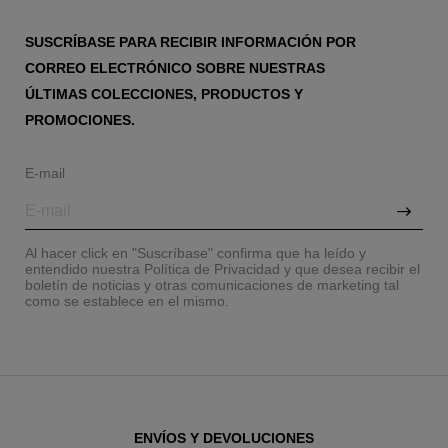
SUSCRÍBASE PARA RECIBIR INFORMACIÓN POR
CORREO ELECTRÓNICO SOBRE NUESTRAS
ÚLTIMAS COLECCIONES, PRODUCTOS Y
PROMOCIONES.
E-mail
Al hacer click en "Suscríbase" confirma que ha leído y
entendido nuestra Política de Privacidad y que desea recibir el
boletín de noticias y otras comunicaciones de marketing tal
como se establece en el mismo.
ENVÍOS Y DEVOLUCIONES