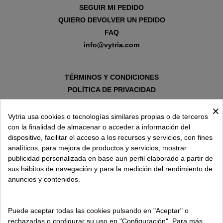
SEGUIR MI PEDIDO
QUIERO DEVOLVER UN PEDIDO
FAQ
info@vytria.com
TÉRMINOS Y CONDICIONES
POLÍTICA DE PRIVACIDAD
AVISO LEGAL
×
POLÍTICA DE COOKIES
Vytria usa cookies o tecnologías similares propias o de terceros
con la finalidad de almacenar o acceder a información del
dispositivo, facilitar el acceso a los recursos y servicios, con fines
SOBRE VYTRIA
analíticos, para mejora de productos y servicios, mostrar
publicidad personalizada en base aun perfil elaborado a partir de
sus hábitos de navegación y para la medición del rendimiento de
ENTREGA EN
anuncios y contenidos.
ESPAÑA € / ES
Puede aceptar todas las cookies pulsando en "Aceptar" o
rechazarlas o configurar su uso en "Configuración". Para más