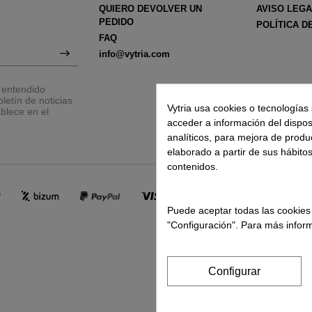
QUIERO DEVOLVER UN
AVISO LEG
PEDIDO
POLÍTICA D
FAQ
info@vytria.com
y entendido
letín de noticias
Vytria usa cookies o tecnologías 
blece en el
acceder a información del disposit
analíticos, para mejora de produ
elaborado a partir de sus hábito
contenidos.
Puede aceptar todas las cookies
"Configuración". Para más inform
Configurar