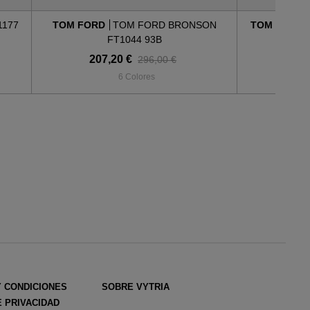
1177
TOM FORD
TOM FORD BRONSON
TOM FORD
FT1044 93B
207,20 €
17
296,00 €
6 Colores
Y CONDICIONES
SOBRE VYTRIA
E PRIVACIDAD