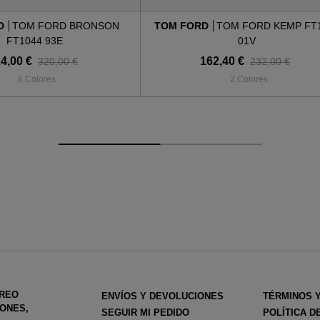
D
TOM FORD BRONSON
TOM FORD
TOM FORD KEMP FT
FT1044 93E
01V
4,00 €
162,40 €
320,00 €
232,00 €
6 Colores
2 Colores
RREO
ENVÍOS Y DEVOLUCIONES
TÉRMINOS 
ONES,
SEGUIR MI PEDIDO
POLÍTICA D