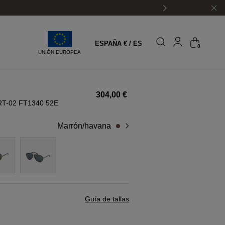
ESPAÑA € / ES
0
UNIÓN EUROPEA
304,00 €
T-02 FT1340 52E
marrón/havana
Guía de tallas