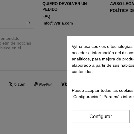
QUIERO DEVOLVER UN
AVISO LEG
PEDIDO
POLÍTICA D
FAQ
info@vytria.com
y entendido
letín de noticias
Vytria usa cookies o tecnologías 
blece en el
acceder a información del disposit
analíticos, para mejora de produ
elaborado a partir de sus hábito
contenidos.
Puede aceptar todas las cookies
"Configuración". Para más inform
Configurar