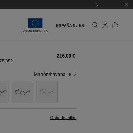
ESPAÑA € / ES
0
UNIÓN EUROPEA
216,00 €
7B 052
marrón/havana
Guía de tallas