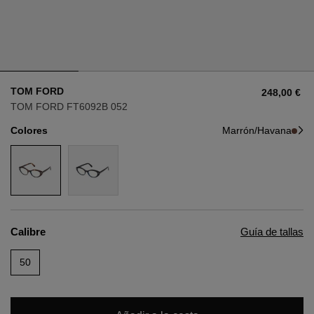
Estilo
Estilo
AVIADOR
AVIADOR
TOM FORD
248,00 €
OJO DE GATO
OJO DE GATO
TOM FORD FT6092B 052
Colores
Marrón/Havana
OVERSIZE
OVERSIZE
RECTANGULAR/CUADRADA
RECTANGULAR/CUADRADA
REDONDA/OVALADA
REDONDA/OVALADA
Calibre
Guía de tallas
GAFAS DE NIEVE
50
COMPRAR POR DISEÑADOR
COMPRAR POR DISEÑADOR