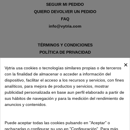
SEGUIR MI PEDIDO
QUIERO DEVOLVER UN PEDIDO
FAQ
info@vytria.com
TÉRMINOS Y CONDICIONES
POLÍTICA DE PRIVACIDAD
AVISO LEGAL
×
POLÍTICA DE COOKIES
Vytria usa cookies o tecnologías similares propias o de terceros
con la finalidad de almacenar o acceder a información del
dispositivo, facilitar el acceso a los recursos y servicios, con fines
SOBRE VYTRIA
analíticos, para mejora de productos y servicios, mostrar
publicidad personalizada en base aun perfil elaborado a partir de
sus hábitos de navegación y para la medición del rendimiento de
ENTREGA EN
anuncios y contenidos.
ESPAÑA € / ES
Puede aceptar todas las cookies pulsando en "Aceptar" o
rechazarlas o configurar su uso en "Configuración". Para más