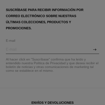
SUSCRÍBASE PARA RECIBIR INFORMACIÓN POR
CORREO ELECTRÓNICO SOBRE NUESTRAS
ÚLTIMAS COLECCIONES, PRODUCTOS Y
PROMOCIONES.
E-mail
Al hacer click en "Suscríbase" confirma que ha leído y
entendido nuestra Política de Privacidad y que desea recibir el
boletín de noticias y otras comunicaciones de marketing tal
como se establece en el mismo.
ENVÍOS Y DEVOLUCIONES