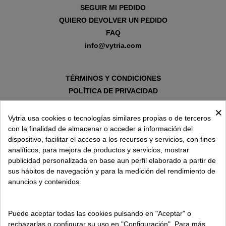
SEGUIR MI PEDIDO
QUIERO DEVOLVER UN PEDIDO
FAQ
info@vytria.com
TÉRMINOS Y CONDICIONES
POLÍTICA DE PRIVACIDAD
AVISO LEGAL
×
POLÍTICA DE COOKIES
Vytria usa cookies o tecnologías similares propias o de terceros
con la finalidad de almacenar o acceder a información del
dispositivo, facilitar el acceso a los recursos y servicios, con fines
SOBRE VYTRIA
analíticos, para mejora de productos y servicios, mostrar
publicidad personalizada en base aun perfil elaborado a partir de
sus hábitos de navegación y para la medición del rendimiento de
ENTREGA EN
anuncios y contenidos.
ESPAÑA € / ES
Puede aceptar todas las cookies pulsando en "Aceptar" o
rechazarlas o configurar su uso en "Configuración". Para más