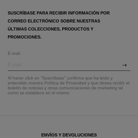
SUSCRÍBASE PARA RECIBIR INFORMACIÓN POR
CORREO ELECTRÓNICO SOBRE NUESTRAS
ÚLTIMAS COLECCIONES, PRODUCTOS Y
PROMOCIONES.
E-mail
Al hacer click en "Suscríbase" confirma que ha leído y
entendido nuestra Política de Privacidad y que desea recibir el
boletín de noticias y otras comunicaciones de marketing tal
como se establece en el mismo.
ENVÍOS Y DEVOLUCIONES