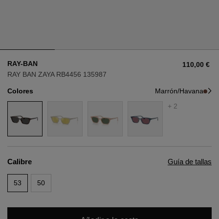
Estilo
Estilo
AVIADOR
AVIADOR
RAY-BAN
110,00 €
OJO DE GATO
OJO DE GATO
RAY BAN ZAYA RB4456 135987
Colores
Marrón/Havana
OVERSIZE
OVERSIZE
+ 2
RECTANGULAR/CUADRADA
RECTANGULAR/CUADRADA
REDONDA/OVALADA
REDONDA/OVALADA
Calibre
Guía de tallas
GAFAS DE NIEVE
53
50
COMPRAR POR DISEÑADOR
COMPRAR POR DISEÑADOR