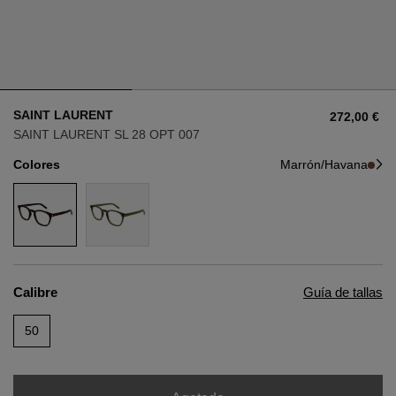
Estilo
Estilo
AVIADOR
AVIADOR
SAINT LAURENT
272,00 €
OJO DE GATO
OJO DE GATO
SAINT LAURENT SL 28 OPT 007
Colores
Marrón/Havana
OVERSIZE
OVERSIZE
RECTANGULAR/CUADRADA
RECTANGULAR/CUADRADA
REDONDA/OVALADA
REDONDA/OVALADA
Calibre
Guía de tallas
GAFAS DE NIEVE
50
COMPRAR POR DISEÑADOR
COMPRAR POR DISEÑADOR