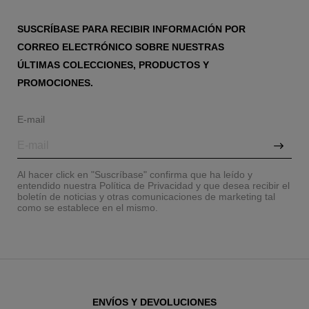
SUSCRÍBASE PARA RECIBIR INFORMACIÓN POR
CORREO ELECTRÓNICO SOBRE NUESTRAS
ÚLTIMAS COLECCIONES, PRODUCTOS Y
PROMOCIONES.
E-mail
Al hacer click en "Suscríbase" confirma que ha leído y
entendido nuestra Política de Privacidad y que desea recibir el
boletín de noticias y otras comunicaciones de marketing tal
como se establece en el mismo.
ENVÍOS Y DEVOLUCIONES