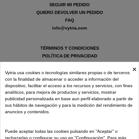
SEGUIR MI PEDIDO
QUIERO DEVOLVER UN PEDIDO
FAQ
info@vytria.com
TÉRMINOS Y CONDICIONES
POLÍTICA DE PRIVACIDAD
AVISO LEGAL
×
POLÍTICA DE COOKIES
Vytria usa cookies o tecnologías similares propias o de terceros
con la finalidad de almacenar o acceder a información del
dispositivo, facilitar el acceso a los recursos y servicios, con fines
SOBRE VYTRIA
analíticos, para mejora de productos y servicios, mostrar
publicidad personalizada en base aun perfil elaborado a partir de
sus hábitos de navegación y para la medición del rendimiento de
ENTREGA EN
anuncios y contenidos.
ESPAÑA € / ES
Puede aceptar todas las cookies pulsando en "Aceptar" o
rechazarlas o configurar su uso en "Configuración". Para más