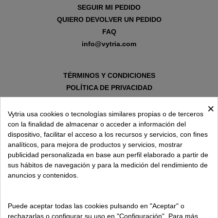
SEGUIR MI PEDIDO
QUIERO DEVOLVER UN PEDIDO
FAQ
info@vytria.com
TÉRMINOS Y CONDICIONES
POLÍTICA DE PRIVACIDAD
AVISO LEGAL
×
POLÍTICA DE COOKIES
Vytria usa cookies o tecnologías similares propias o de terceros
con la finalidad de almacenar o acceder a información del
dispositivo, facilitar el acceso a los recursos y servicios, con fines
SOBRE VYTRIA
analíticos, para mejora de productos y servicios, mostrar
publicidad personalizada en base aun perfil elaborado a partir de
sus hábitos de navegación y para la medición del rendimiento de
ENTREGA EN
anuncios y contenidos.
ESPAÑA € / ES
Puede aceptar todas las cookies pulsando en "Aceptar" o
rechazarlas o configurar su uso en "Configuración". Para más