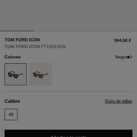
Estilo
Estilo
AVIADOR
AVIADOR
TOM FORD ICON
504,00 €
OJO DE GATO
OJO DE GATO
TOM FORD ICON FT1326 01N
Colores
Negro
OVERSIZE
OVERSIZE
RECTANGULAR/CUADRADA
RECTANGULAR/CUADRADA
REDONDA/OVALADA
REDONDA/OVALADA
Calibre
Guía de tallas
GAFAS DE NIEVE
48
COMPRAR POR DISEÑADOR
COMPRAR POR DISEÑADOR