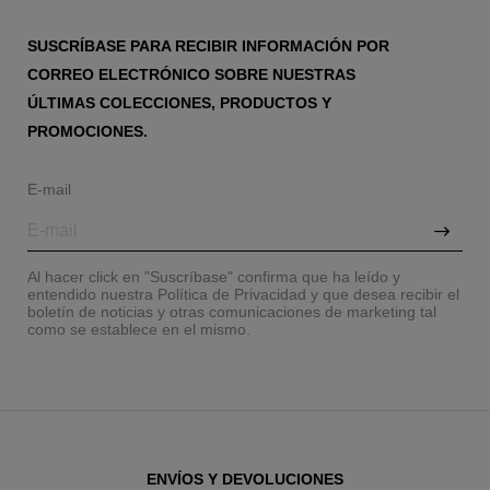
SUSCRÍBASE PARA RECIBIR INFORMACIÓN POR
CORREO ELECTRÓNICO SOBRE NUESTRAS
ÚLTIMAS COLECCIONES, PRODUCTOS Y
PROMOCIONES.
E-mail
Al hacer click en "Suscríbase" confirma que ha leído y
entendido nuestra Política de Privacidad y que desea recibir el
boletín de noticias y otras comunicaciones de marketing tal
como se establece en el mismo.
ENVÍOS Y DEVOLUCIONES