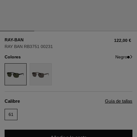
Estilo
Estilo
AVIADOR
AVIADOR
RAY-BAN
122,00 €
OJO DE GATO
OJO DE GATO
RAY BAN RB3751 00231
Colores
Negro
OVERSIZE
OVERSIZE
RECTANGULAR/CUADRADA
RECTANGULAR/CUADRADA
REDONDA/OVALADA
REDONDA/OVALADA
Calibre
Guía de tallas
GAFAS DE NIEVE
61
COMPRAR POR DISEÑADOR
COMPRAR POR DISEÑADOR