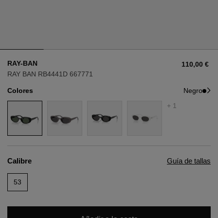
Estilo
Estilo
AVIADOR
AVIADOR
RAY-BAN
110,00 €
OJO DE GATO
OJO DE GATO
RAY BAN RB4441D 667771
Colores
Negro
OVERSIZE
OVERSIZE
+ 1
RECTANGULAR/CUADRADA
RECTANGULAR/CUADRADA
REDONDA/OVALADA
REDONDA/OVALADA
Calibre
Guía de tallas
GAFAS DE NIEVE
53
COMPRAR POR DISEÑADOR
COMPRAR POR DISEÑADOR